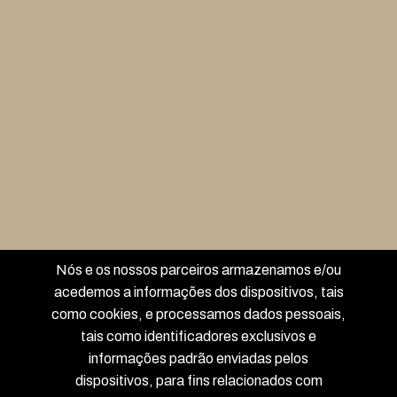
info@hotelmorgadinha.pt
Morada
Rua do Mercado 57 a 59, 5210-210 Miranda do Douro,
Portugal
Links
Nós e os nossos parceiros armazenamos e/ou
Início
Sobre nós
acedemos a informações dos dispositivos, tais
como cookies, e processamos dados pessoais,
Quartos
Contato
tais como identificadores exclusivos e
informações padrão enviadas pelos
dispositivos, para fins relacionados com